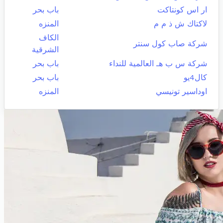
ار اس كونتاكت
باب بحر
لاكتاك ش ذ م م
المنزه
الكاف
شركة صاب كول سنتر
الشرقية
شركة س ب هـ العالمية للنداء
باب بحر
كال4يو
باب بحر
اوداسير تونيسي
المنزه