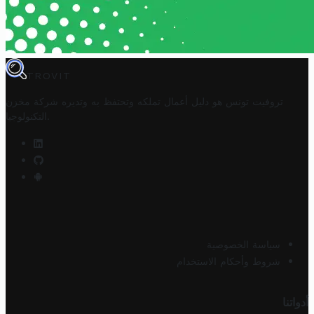
TROVIT
تروفيت تونس هو دليل أعمال تملكه وتحتفظ به وتديره
شركة مخزن
.
التكنولوجيا
سياسة الخصوصية
شروط وأحكام الاستخدام
أدواتنا