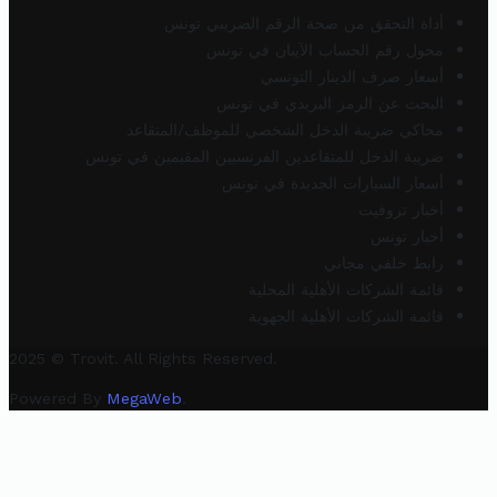
أداة التحقق من صحة الرقم الضريبي تونس
محول رقم الحساب الآيبان في تونس
أسعار صرف الدينار التونسي
البحث عن الرمز البريدي في تونس
محاكي ضريبة الدخل الشخصي للموظف/المتقاعد
ضريبة الدخل للمتقاعدين الفرنسيين المقيمين في تونس
أسعار السيارات الجديدة في تونس
أخبار تروفيت
أخبار تونس
رابط خلفي مجاني
قائمة الشركات الأهلية المحلية
قائمة الشركات الأهلية الجهوية
2025 © Trovit. All Rights Reserved.
Powered By
MegaWeb
.