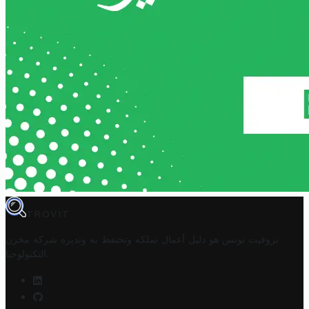
TROVIT
تروفيت تونس هو دليل أعمال تملكه وتحتفظ به وتديره
شركة مخزن
.
التكنولوجيا