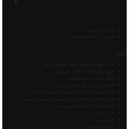
سياسة الخصوصية
شروط وأحكام الاستخدام
أدواتنا
أداة التحقق من صحة الرقم الضريبي تونس
محول رقم الحساب الآيبان في تونس
أسعار صرف الدينار التونسي
البحث عن الرمز البريدي في تونس
محاكي ضريبة الدخل الشخصي للموظف/المتقاعد
ضريبة الدخل للمتقاعدين الفرنسيين المقيمين في تونس
أسعار السيارات الجديدة في تونس
أخبار تروفيت
أخبار تونس
رابط خلفي مجاني