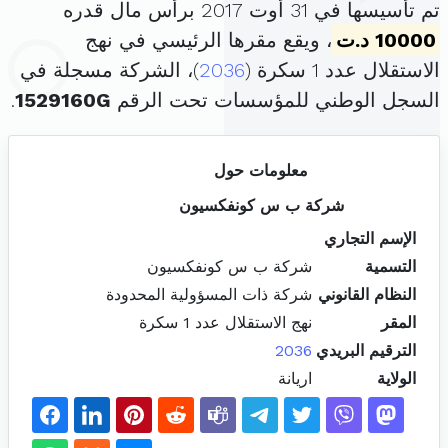
تم تأسيسها في 31 أوت 2017 برأس مال قدره
10000 د.ت
، ويقع مقرها الرئيسي في نهج
الاستقلال عدد 1 سكرة (
2036
)، الشركة مسجلة في
السجل الوطني للمؤسسات تحت الرقم
1529160G
.
معلومات حول
شركة ب س كونفكسيون
الإسم التجاري
التسمية
شركة ب س كونفكسيون
النظام القانوني
شركة ذات المسؤولية المحدودة
المقر
نهج الاستقلال عدد 1 سكرة
الترقيم البريدي
2036
الولاية
اريانة