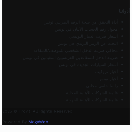
أدواتنا
أداة التحقق من صحة الرقم الضريبي تونس
محول رقم الحساب الآيبان في تونس
أسعار صرف الدينار التونسي
البحث عن الرمز البريدي في تونس
محاكي ضريبة الدخل الشخصي للموظف/المتقاعد
ضريبة الدخل للمتقاعدين الفرنسيين المقيمين في تونس
أسعار السيارات الجديدة في تونس
أخبار تروفيت
أخبار تونس
رابط خلفي مجاني
قائمة الشركات الأهلية المحلية
قائمة الشركات الأهلية الجهوية
2025 © Trovit. All Rights Reserved.
Powered By
MegaWeb
.