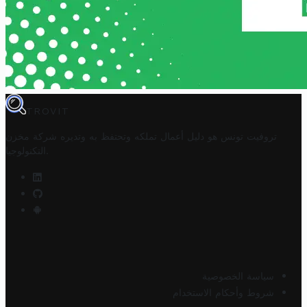
TROVIT
تروفيت تونس هو دليل أعمال تملكه وتحتفظ به وتديره
شركة مخزن
.
التكنولوجيا
سياسة الخصوصية
شروط وأحكام الاستخدام