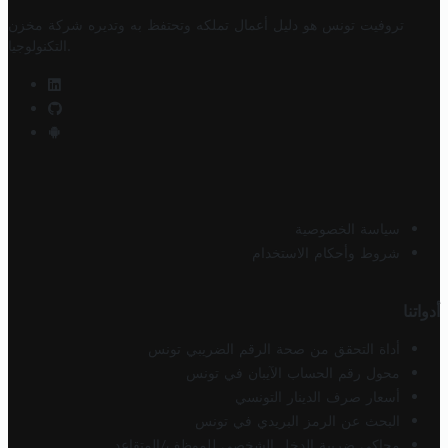
تروفيت تونس هو دليل أعمال تملكه وتحتفظ به وتديره
شركة مخزن
.
التكنولوجيا
سياسة الخصوصية
شروط وأحكام الاستخدام
أدواتنا
أداة التحقق من صحة الرقم الضريبي تونس
محول رقم الحساب الآيبان في تونس
أسعار صرف الدينار التونسي
البحث عن الرمز البريدي في تونس
محاكي ضريبة الدخل الشخصي للموظف/المتقاعد