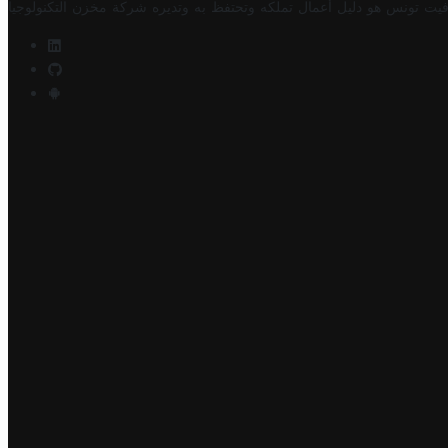
فيت تونس هو دليل أعمال تملكه وتحتفظ به وتديره
شركة مخزن التكنولوجيا