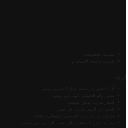
سياسة الخصوصية
شروط وأحكام الاستخدام
أدواتنا
أداة التحقق من صحة الرقم الضريبي تونس
محول رقم الحساب الآيبان في تونس
أسعار صرف الدينار التونسي
البحث عن الرمز البريدي في تونس
محاكي ضريبة الدخل الشخصي للموظف/المتقاعد
ضريبة الدخل للمتقاعدين الفرنسيين المقيمين في تونس