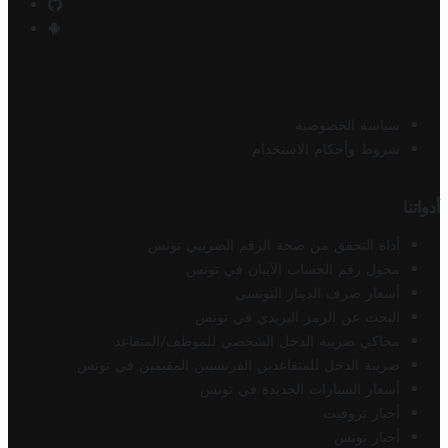
سياسة الخصوصية
شروط وأحكام الاستخدام
أدواتنا
أداة التحقق من صحة الرقم الضريبي تونس
محول رقم الحساب الآيبان في تونس
أسعار صرف الدينار التونسي
البحث عن الرمز البريدي في تونس
محاكي ضريبة الدخل الشخصي للموظف/المتقاعد
ضريبة الدخل للمتقاعدين الفرنسيين المقيمين في تونس
أسعار السيارات الجديدة في تونس
أخبار تروفيت
أخبار تونس