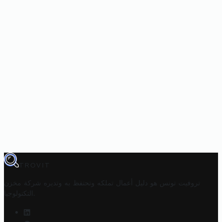
TROVIT
تروفيت تونس هو دليل أعمال تملكه وتحتفظ به وتديره
شركة مخزن
.
التكنولوجيا