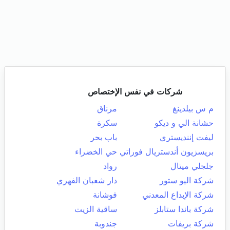
شركات في نفس الإختصاص
م س بيلدينغ
مرناق
حشانة الي و ديكو
سكرة
ليفت إننديستري
باب بحر
بريسزيون أندستريال فوراتي
حي الخضراء
جلجلي ميتال
رواد
شركة اليو ستور
دار شعبان الفهري
شركة الإبداع المعدني
فوشانة
شركة باندا ستابلز
ساقية الزيت
شركة بريفات
جندوبة