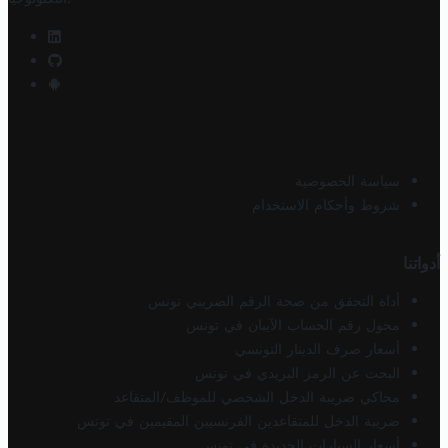
سياسة الخصوصية
شروط وأحكام الاستخدام
أدواتنا
أداة التحقق من صحة الرقم الضريبي تونس
محول رقم الحساب الآيبان في تونس
أسعار صرف الدينار التونسي
البحث عن الرمز البريدي في تونس
محاكي ضريبة الدخل الشخصي للموظف/المتقاعد
ضريبة الدخل للمتقاعدين الفرنسيين المقيمين في تونس
أسعار السيارات الجديدة في تونس