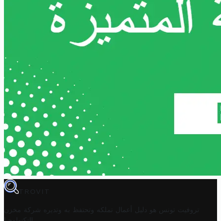
TROVIT
تروفيت تونس هو دليل أعمال تملكه وتحتفظ به وتديره
شركة مخزن
.
التكنولوجيا