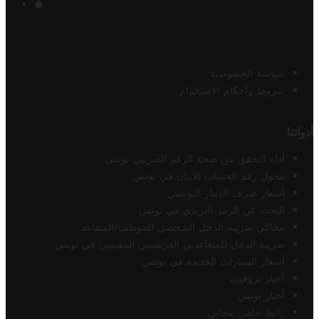
سياسة الخصوصية
شروط وأحكام الاستخدام
أدواتنا
أداة التحقق من صحة الرقم الضريبي تونس
محول رقم الحساب الآيبان في تونس
أسعار صرف الدينار التونسي
البحث عن الرمز البريدي في تونس
محاكي ضريبة الدخل الشخصي للموظف/المتقاعد
ضريبة الدخل للمتقاعدين الفرنسيين المقيمين في تونس
أسعار السيارات الجديدة في تونس
أخبار تروفيت
أخبار تونس
رابط خلفي مجاني