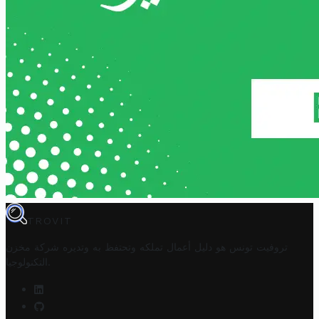
TROVIT
تروفيت تونس هو دليل أعمال تملكه وتحتفظ به وتديره
شركة مخزن
.
التكنولوجيا