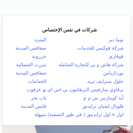
شركات في نفس الإختصاص
نوما ديز
المنزه
شركة فوكيس للخدمات
صفاقس المدينة
قوفازي
جرزونة
شركة هاش و بي للتجارة الشاملة
بنزرت الشمالية
بوردارباس
صفاقس المدينة
حلول سترايف تريد
الحمامات
برقاوي سارفيس اايريقاتيون بي اس اي
بو عرقوب
أية كومارس ش م م
باب بحر
قلوبال ايجيان ترايدنق
قابس المدينة
اول 4 اول ترايدينق ( في طور التصفية)
منيهلة