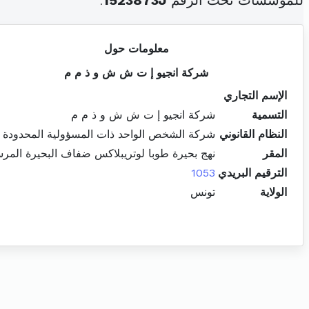
للمؤسسات تحت الرقم
1523873J
.
معلومات حول
شركة انجيو إ ت ش ش و ذ م م
الإسم التجاري
التسمية
شركة انجيو إ ت ش ش و ذ م م
النظام القانوني
شركة الشخص الواحد ذات المسؤولية المحدودة
المقر
نهج بحيرة طوبا لوتريبلاكس ضفاف البحيرة المر
الترقيم البريدي
1053
الولاية
تونس