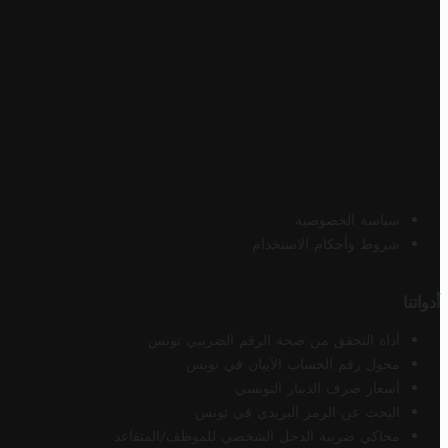
سياسة الخصوصية
شروط وأحكام الاستخدام
أدواتنا
أداة التحقق من صحة الرقم الضريبي تونس
محول رقم الحساب الآيبان في تونس
أسعار صرف الدينار التونسي
البحث عن الرمز البريدي في تونس
محاكي ضريبة الدخل الشخصي للموظف/المتقاعد