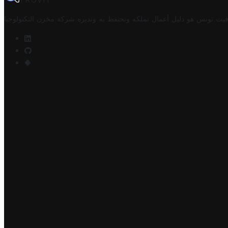
TROVIT
فيت تونس هو دليل أعمال تملكه وتحتفظ به وتديره
شركة مخزن التكنولوجيا