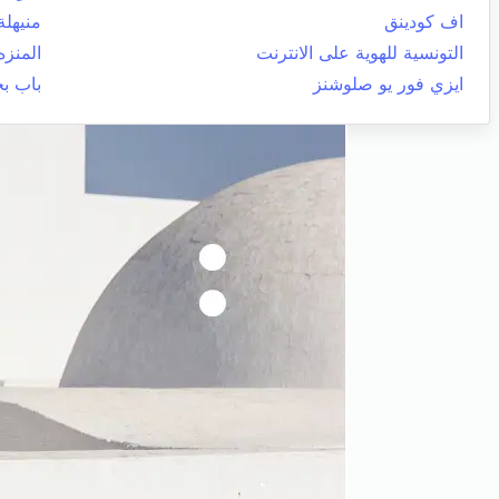
اف كودينق
منيهلة
التونسية للهوية على الانترنت
المنزه
ايزي فور يو صلوشنز
باب ب