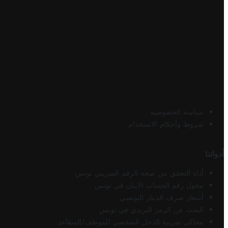
سياسة الخصوصية
شروط وأحكام الاستخدام
أدواتنا
أداة التحقق من صحة الرقم الضريبي تونس
محول رقم الحساب الآيبان في تونس
أسعار صرف الدينار التونسي
البحث عن الرمز البريدي في تونس
محاكي ضريبة الدخل الشخصي للموظف/المتقاعد