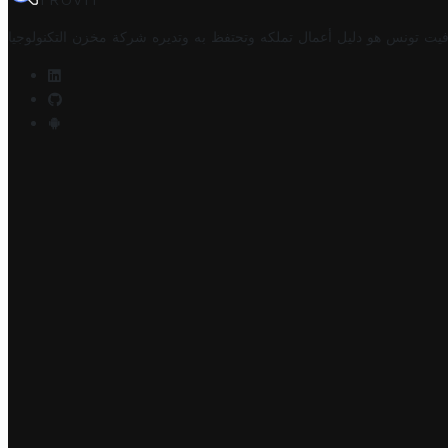
TROVIT
فيت تونس هو دليل أعمال تملكه وتحتفظ به وتديره
شركة مخزن التكنولوجيا