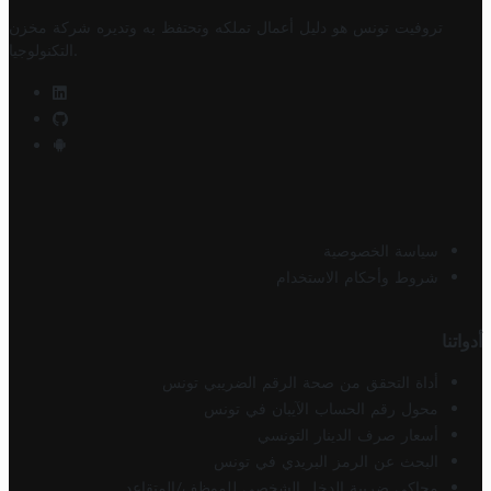
تروفيت تونس هو دليل أعمال تملكه وتحتفظ به وتديره
شركة مخزن
.
التكنولوجيا
سياسة الخصوصية
شروط وأحكام الاستخدام
أدواتنا
أداة التحقق من صحة الرقم الضريبي تونس
محول رقم الحساب الآيبان في تونس
أسعار صرف الدينار التونسي
البحث عن الرمز البريدي في تونس
محاكي ضريبة الدخل الشخصي للموظف/المتقاعد