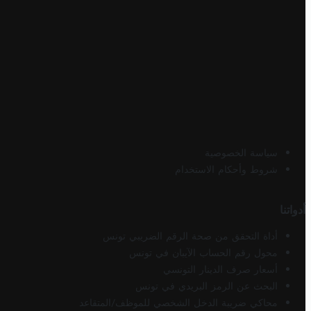
سياسة الخصوصية
شروط وأحكام الاستخدام
أدواتنا
أداة التحقق من صحة الرقم الضريبي تونس
محول رقم الحساب الآيبان في تونس
أسعار صرف الدينار التونسي
البحث عن الرمز البريدي في تونس
محاكي ضريبة الدخل الشخصي للموظف/المتقاعد