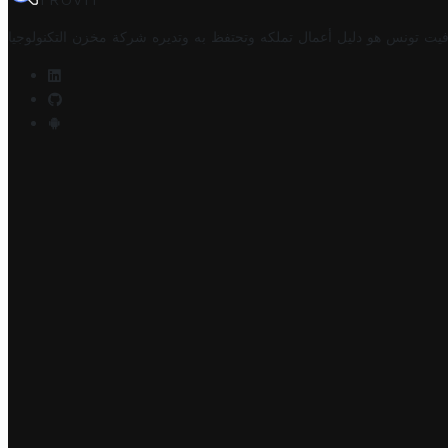
TROVIT
فيت تونس هو دليل أعمال تملكه وتحتفظ به وتديره
شركة مخزن التكنولوجيا