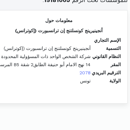
للمؤسسات تحت الرقم
1518100J
.
معلومات حول
أنجينيرينج كونسلتنج إن ترانسبورت (إكوترانس)
الإسم التجاري
التسمية
أنجينيرينج كونسلتنج إن ترانسبورت (إكوترانس)
النظام القانوني
شركة الشخص الواحد ذات المسؤولية المحدودة
المقر
14 نهج الامام أبو حنيفة الطابق2 شقة B5 المرسى
الترقيم البريدي
2078
الولاية
تونس