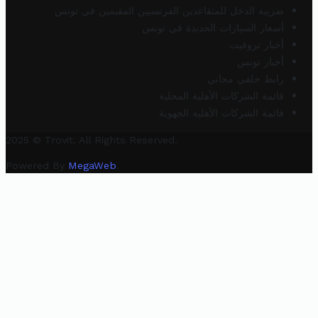
ضريبة الدخل للمتقاعدين الفرنسيين المقيمين في تونس
أسعار السيارات الجديدة في تونس
أخبار تروفيت
أخبار تونس
رابط خلفي مجاني
قائمة الشركات الأهلية المحلية
قائمة الشركات الأهلية الجهوية
2025 © Trovit. All Rights Reserved.
Powered By
MegaWeb
.