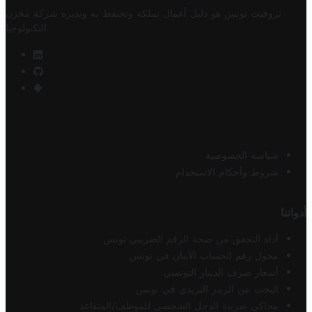
تروفيت تونس هو دليل أعمال تملكه وتحتفظ به وتديره
شركة مخزن
.
التكنولوجيا
سياسة الخصوصية
شروط وأحكام الاستخدام
أدواتنا
أداة التحقق من صحة الرقم الضريبي تونس
محول رقم الحساب الآيبان في تونس
أسعار صرف الدينار التونسي
البحث عن الرمز البريدي في تونس
محاكي ضريبة الدخل الشخصي للموظف/المتقاعد