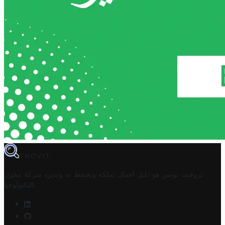
TROVIT
تروفيت تونس هو دليل أعمال تملكه وتحتفظ به وتديره
شركة مخزن
.
التكنولوجيا