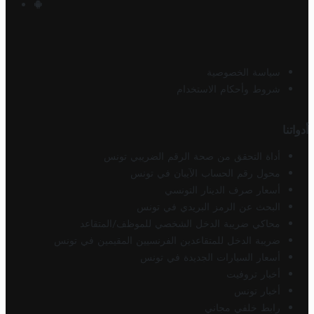
سياسة الخصوصية
شروط وأحكام الاستخدام
أدواتنا
أداة التحقق من صحة الرقم الضريبي تونس
محول رقم الحساب الآيبان في تونس
أسعار صرف الدينار التونسي
البحث عن الرمز البريدي في تونس
محاكي ضريبة الدخل الشخصي للموظف/المتقاعد
ضريبة الدخل للمتقاعدين الفرنسيين المقيمين في تونس
أسعار السيارات الجديدة في تونس
أخبار تروفيت
أخبار تونس
رابط خلفي مجاني