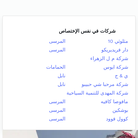
شركات في نفس الإختصاص
مثلوثي 10
المرسى
دار فريديريكو
المرسى
شركة م ل الزهراء
شركة ايوس
الحمامات
ي & ج
نابل
شركة مرحبا شي حبيبو
نابل
شركة المهدى للتنمية السياحية
مافوصا كافيه
المرسى
بوشكين
المرسى
كوول فوود
المرسى