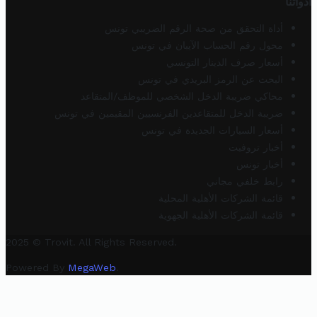
أدواتنا
أداة التحقق من صحة الرقم الضريبي تونس
محول رقم الحساب الآيبان في تونس
أسعار صرف الدينار التونسي
البحث عن الرمز البريدي في تونس
محاكي ضريبة الدخل الشخصي للموظف/المتقاعد
ضريبة الدخل للمتقاعدين الفرنسيين المقيمين في تونس
أسعار السيارات الجديدة في تونس
أخبار تروفيت
أخبار تونس
رابط خلفي مجاني
قائمة الشركات الأهلية المحلية
قائمة الشركات الأهلية الجهوية
2025 © Trovit. All Rights Reserved.
Powered By
MegaWeb
.