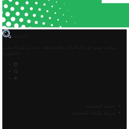
TROVIT
تروفيت تونس هو دليل أعمال تملكه وتحتفظ به وتديره
شركة مخزن
.
التكنولوجيا
سياسة الخصوصية
شروط وأحكام الاستخدام