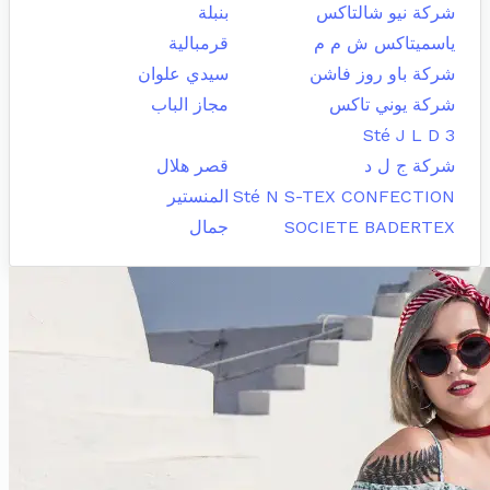
شركة نيو شالتاكس
بنبلة
ياسميتاكس ش م م
قرمبالية
شركة باو روز فاشن
سيدي علوان
شركة يوني تاكس
مجاز الباب
Sté J L D 3
شركة ج ل د
قصر هلال
Sté N S-TEX CONFECTION
المنستير
SOCIETE BADERTEX
جمال