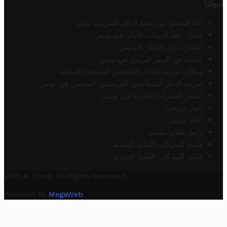
أدواتنا
أداة التحقق من صحة الرقم الضريبي تونس
محول رقم الحساب الآيبان في تونس
أسعار صرف الدينار التونسي
البحث عن الرمز البريدي في تونس
محاكي ضريبة الدخل الشخصي للموظف/المتقاعد
ضريبة الدخل للمتقاعدين الفرنسيين المقيمين في تونس
أسعار السيارات الجديدة في تونس
أخبار تروفيت
أخبار تونس
رابط خلفي مجاني
قائمة الشركات الأهلية المحلية
قائمة الشركات الأهلية الجهوية
2025 © Trovit. All Rights Reserved.
Powered By
MegaWeb
.