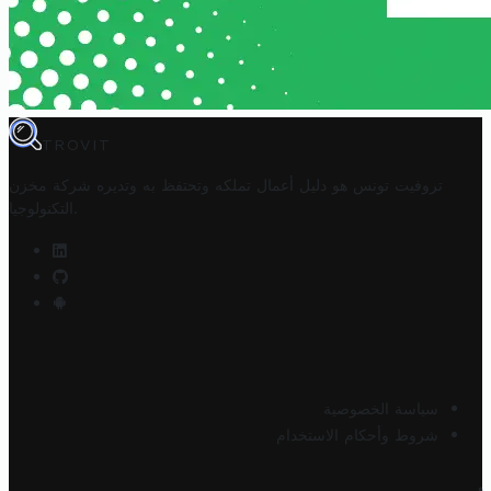
TROVIT
تروفيت تونس هو دليل أعمال تملكه وتحتفظ به وتديره
شركة مخزن
.
التكنولوجيا
سياسة الخصوصية
شروط وأحكام الاستخدام