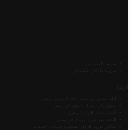
سياسة الخصوصية
شروط وأحكام الاستخدام
أدواتنا
أداة التحقق من صحة الرقم الضريبي تونس
محول رقم الحساب الآيبان في تونس
أسعار صرف الدينار التونسي
البحث عن الرمز البريدي في تونس
محاكي ضريبة الدخل الشخصي للموظف/المتقاعد