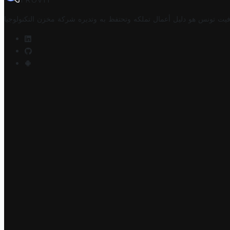
TROVIT
فيت تونس هو دليل أعمال تملكه وتحتفظ به وتديره
شركة مخزن التكنولوجيا