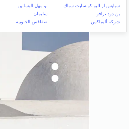
سبايس ار اليو كونسابت سباك
بو مهل البساتين
بن دود ترافو
سليمان
شركة أليماكس
صفاقس الجنوبية