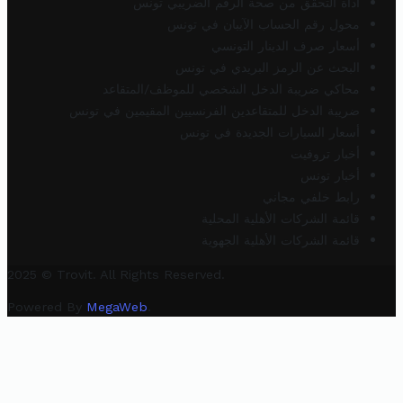
أداة التحقق من صحة الرقم الضريبي تونس
محول رقم الحساب الآيبان في تونس
أسعار صرف الدينار التونسي
البحث عن الرمز البريدي في تونس
محاكي ضريبة الدخل الشخصي للموظف/المتقاعد
ضريبة الدخل للمتقاعدين الفرنسيين المقيمين في تونس
أسعار السيارات الجديدة في تونس
أخبار تروفيت
أخبار تونس
رابط خلفي مجاني
قائمة الشركات الأهلية المحلية
قائمة الشركات الأهلية الجهوية
2025 © Trovit. All Rights Reserved.
Powered By
MegaWeb
.