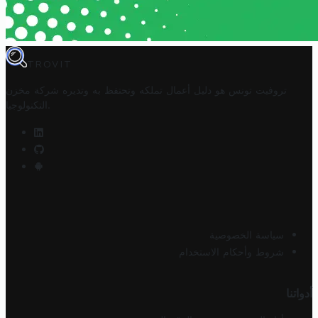
TROVIT
تروفيت تونس هو دليل أعمال تملكه وتحتفظ به وتديره
شركة مخزن
.
التكنولوجيا
سياسة الخصوصية
شروط وأحكام الاستخدام
أدواتنا