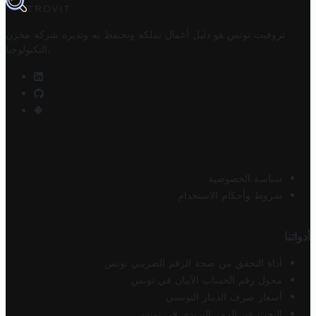
TROVIT
تروفيت تونس هو دليل أعمال تملكه وتحتفظ به وتديره
شركة مخزن
.
التكنولوجيا
سياسة الخصوصية
شروط وأحكام الاستخدام
أدواتنا
أداة التحقق من صحة الرقم الضريبي تونس
محول رقم الحساب الآيبان في تونس
أسعار صرف الدينار التونسي
البحث عن الرمز البريدي في تونس