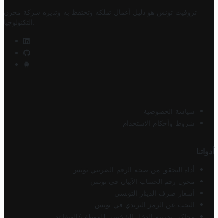
تروفيت تونس هو دليل أعمال تملكه وتحتفظ به وتديره
شركة مخزن
.
التكنولوجيا
سياسة الخصوصية
شروط وأحكام الاستخدام
أدواتنا
أداة التحقق من صحة الرقم الضريبي تونس
محول رقم الحساب الآيبان في تونس
أسعار صرف الدينار التونسي
البحث عن الرمز البريدي في تونس
محاكي ضريبة الدخل الشخصي للموظف/المتقاعد