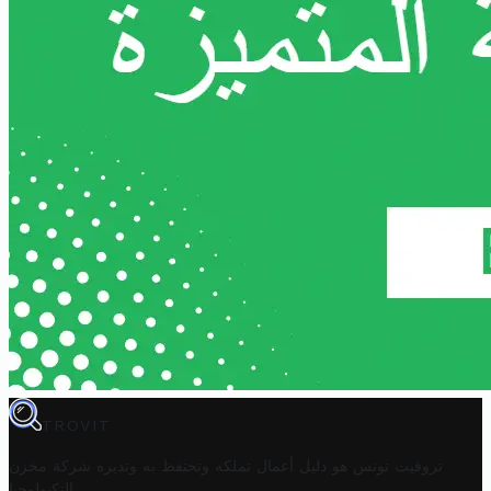
TROVIT
تروفيت تونس هو دليل أعمال تملكه وتحتفظ به وتديره
شركة مخزن
.
التكنولوجيا