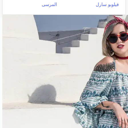
فيلوبو سارل
المرسى