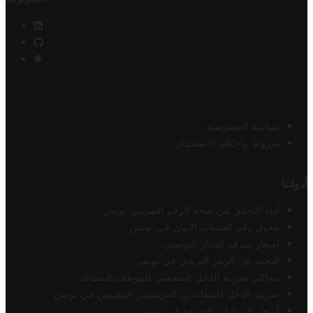
سياسة الخصوصية
شروط وأحكام الاستخدام
أدواتنا
أداة التحقق من صحة الرقم الضريبي تونس
محول رقم الحساب الآيبان في تونس
أسعار صرف الدينار التونسي
البحث عن الرمز البريدي في تونس
محاكي ضريبة الدخل الشخصي للموظف/المتقاعد
ضريبة الدخل للمتقاعدين الفرنسيين المقيمين في تونس
أسعار السيارات الجديدة في تونس