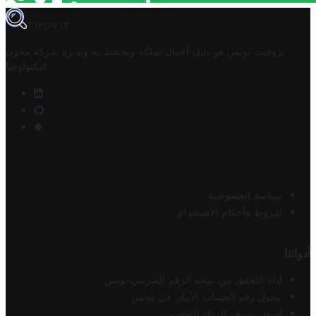
TROVIT
تروفيت تونس هو دليل أعمال تملكه وتحتفظ به وتديره
شركة مخزن
.
التكنولوجيا
سياسة الخصوصية
شروط وأحكام الاستخدام
أدواتنا
أداة التحقق من صحة الرقم الضريبي تونس
محول رقم الحساب الآيبان في تونس
أسعار صرف الدينار التونسي