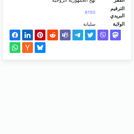
المقر
نهج الجمهورية الروحية
الترقيم
6150
البريدي
الولاية
سليانة