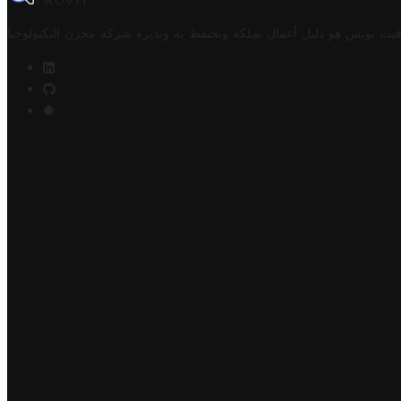
TROVIT
فيت تونس هو دليل أعمال تملكه وتحتفظ به وتديره
شركة مخزن التكنولوجيا