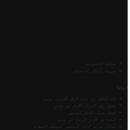
سياسة الخصوصية
شروط وأحكام الاستخدام
أدواتنا
أداة التحقق من صحة الرقم الضريبي تونس
محول رقم الحساب الآيبان في تونس
أسعار صرف الدينار التونسي
البحث عن الرمز البريدي في تونس
محاكي ضريبة الدخل الشخصي للموظف/المتقاعد