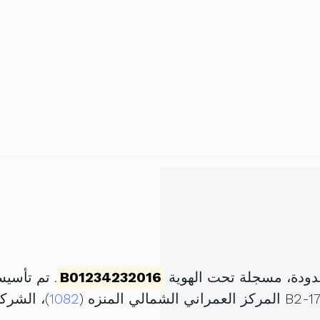
ودة، مسجلة تحت الهوية
B01234232016
. تم تأسيسها في 21 نوفمبر
1082
)، الشر