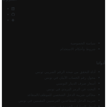
سياسة الخصوصية
شروط وأحكام الاستخدام
أدواتنا
أداة التحقق من صحة الرقم الضريبي تونس
محول رقم الحساب الآيبان في تونس
أسعار صرف الدينار التونسي
البحث عن الرمز البريدي في تونس
محاكي ضريبة الدخل الشخصي للموظف/المتقاعد
ضريبة الدخل للمتقاعدين الفرنسيين المقيمين في تونس
أسعار السيارات الجديدة في تونس