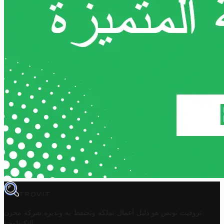
TROVIT
تروفيت تونس هو دليل أعمال تملكه وتحتفظ به وتديره
شركة مخزن
.
التكنولوجيا