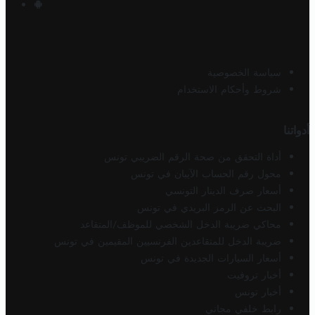
سياسة الخصوصية
شروط وأحكام الاستخدام
أدواتنا
أداة التحقق من صحة الرقم الضريبي تونس
محول رقم الحساب الآيبان في تونس
أسعار صرف الدينار التونسي
البحث عن الرمز البريدي في تونس
محاكي ضريبة الدخل الشخصي للموظف/المتقاعد
ضريبة الدخل للمتقاعدين الفرنسيين المقيمين في تونس
أسعار السيارات الجديدة في تونس
أخبار تروفيت
أخبار تونس
رابط خلفي مجاني