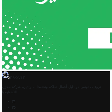
TROVIT
تروفيت تونس هو دليل أعمال تملكه وتحتفظ به وتديره
شركة مخزن
.
التكنولوجيا