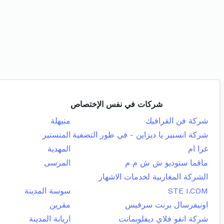
شركات في نفس الإختصاص
شركة فن القرافيك
منيهلة
شركة انسبير يا ديزاين - في طور التصفية
المنستير
غرا ام
المهدية
ماقما ستوديو ش ش م م
المرسى
الشركة المغاربية لخدمات الاشهار
STE I.COM
سوسة المدينة
اونيفرسال برنت سرفيس
مقرين
شركة انفو فلاي ديفلوبمانت
اريانة المدينة