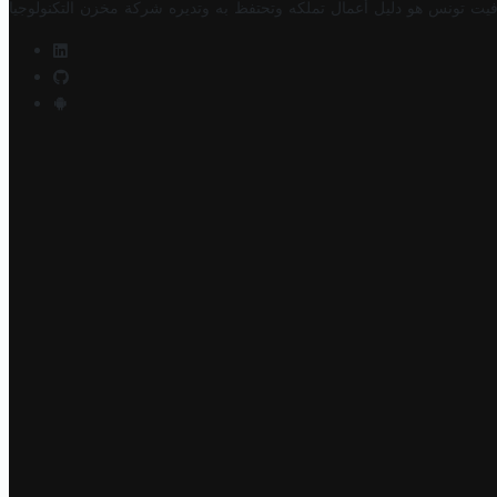
فيت تونس هو دليل أعمال تملكه وتحتفظ به وتديره
شركة مخزن التكنولوجيا