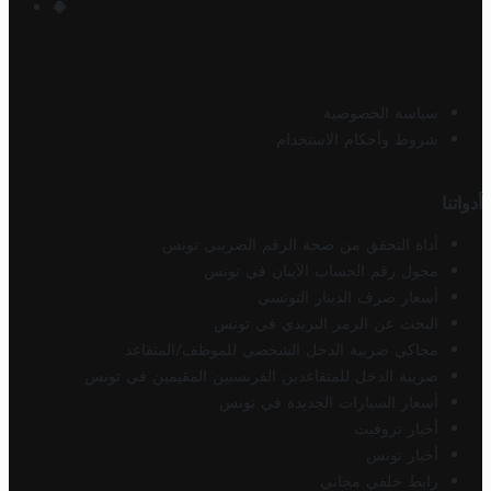
سياسة الخصوصية
شروط وأحكام الاستخدام
أدواتنا
أداة التحقق من صحة الرقم الضريبي تونس
محول رقم الحساب الآيبان في تونس
أسعار صرف الدينار التونسي
البحث عن الرمز البريدي في تونس
محاكي ضريبة الدخل الشخصي للموظف/المتقاعد
ضريبة الدخل للمتقاعدين الفرنسيين المقيمين في تونس
أسعار السيارات الجديدة في تونس
أخبار تروفيت
أخبار تونس
رابط خلفي مجاني