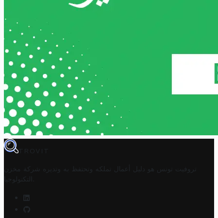
TROVIT
تروفيت تونس هو دليل أعمال تملكه وتحتفظ به وتديره
شركة مخزن
.
التكنولوجيا