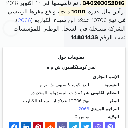
B40203052016
. تم تأسيسها في 17 أكتوبر 2016
برأس مال قدره
1000 د.ت
، ويقع مقرها الرئيسي
في نهج 10706 عد9د ابن سيناء الكبارية (
2066
)،
الشركة مسجلة في السجل الوطني للمؤسسات
تحت الرقم
1480143S
.
معلومات حول
ليدز كومينكاسيون ش م م
الإسم التجاري
التسمية
ليدز كومينكاسيون ش م م
النظام القانوني
شركة ذات المسؤولية المحدودة
المقر
نهج 10706 عد9د ابن سيناء الكبارية
الترقيم البريدي
2066
الولاية
تونس 2