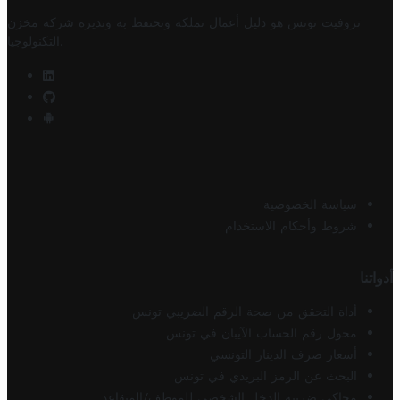
تروفيت تونس هو دليل أعمال تملكه وتحتفظ به وتديره
شركة مخزن
.
التكنولوجيا
سياسة الخصوصية
شروط وأحكام الاستخدام
أدواتنا
أداة التحقق من صحة الرقم الضريبي تونس
محول رقم الحساب الآيبان في تونس
أسعار صرف الدينار التونسي
البحث عن الرمز البريدي في تونس
محاكي ضريبة الدخل الشخصي للموظف/المتقاعد