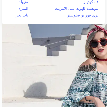
اف كودينق
منيهلة
التونسية للهوية على الانترنت
المنزه
ايزي فور يو صلوشنز
باب بحر