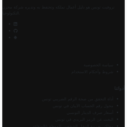
تروفيت تونس هو دليل أعمال تملكه وتحتفظ به وتديره
شركة مخزن
.
التكنولوجيا
سياسة الخصوصية
شروط وأحكام الاستخدام
أدواتنا
أداة التحقق من صحة الرقم الضريبي تونس
محول رقم الحساب الآيبان في تونس
أسعار صرف الدينار التونسي
البحث عن الرمز البريدي في تونس
محاكي ضريبة الدخل الشخصي للموظف/المتقاعد