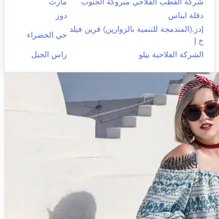
شركة القطب الفلاحي مبروكة الجنوب
مارث
دقلة ايناس
دوز
إدز.(المندمجة للتنمية بالزوارين) قرين فيلد
حي الخضراء
خ إ
الشركة الفلاحية بيلو
راس الجبل