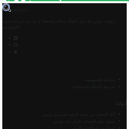
TROVIT
تروفيت تونس هو دليل أعمال تملكه وتحتفظ به وتديره
شركة مخزن
.
التكنولوجيا
سياسة الخصوصية
شروط وأحكام الاستخدام
أدواتنا
أداة التحقق من صحة الرقم الضريبي تونس
محول رقم الحساب الآيبان في تونس
أسعار صرف الدينار التونسي