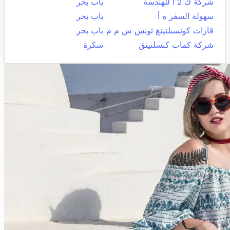
شركة ك 2 أ للهندسة
باب بحر
سهولة السفر ه أ
باب بحر
قارات كونسيلتينغ تونس ش م م
باب بحر
شركة كماب كنسلتينق
سكرة