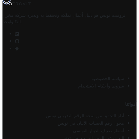
TROVIT
تروفيت تونس هو دليل أعمال تملكه وتحتفظ به وتديره
شركة مخزن
.
التكنولوجيا
سياسة الخصوصية
شروط وأحكام الاستخدام
أدواتنا
أداة التحقق من صحة الرقم الضريبي تونس
محول رقم الحساب الآيبان في تونس
أسعار صرف الدينار التونسي
البحث عن الرمز البريدي في تونس