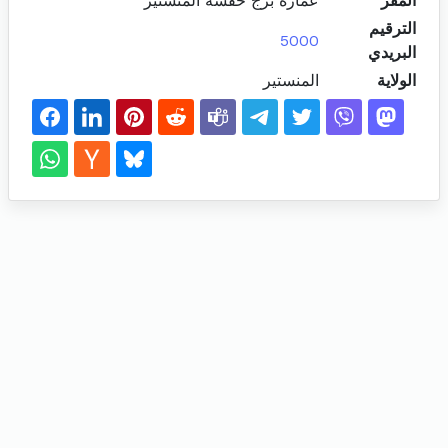
المقر
عمارة برج خفشة المنستير
الترقيم
5000
البريدي
الولاية
المنستير