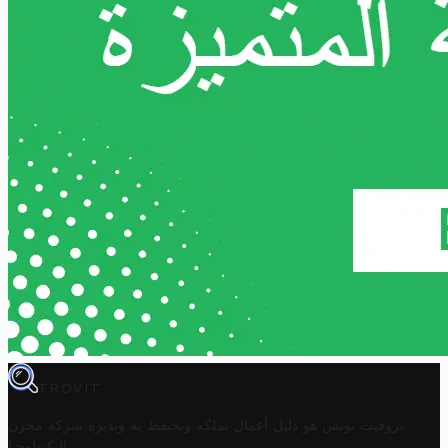
TROVIT
تروفيت تونس هو دليل أعمال تملكه وتحتفظ به وتديره
شركة مخزن
.
التكنولوجيا