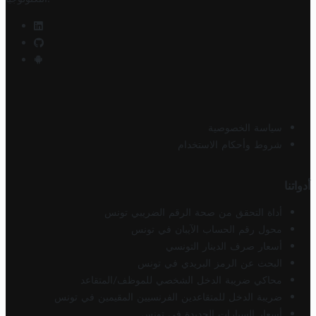
سياسة الخصوصية
شروط وأحكام الاستخدام
أدواتنا
أداة التحقق من صحة الرقم الضريبي تونس
محول رقم الحساب الآيبان في تونس
أسعار صرف الدينار التونسي
البحث عن الرمز البريدي في تونس
محاكي ضريبة الدخل الشخصي للموظف/المتقاعد
ضريبة الدخل للمتقاعدين الفرنسيين المقيمين في تونس
أسعار السيارات الجديدة في تونس