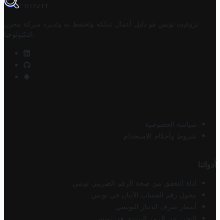
TROVIT
تروفيت تونس هو دليل أعمال تملكه وتحتفظ به وتديره
شركة مخزن
.
التكنولوجيا
سياسة الخصوصية
شروط وأحكام الاستخدام
أدواتنا
أداة التحقق من صحة الرقم الضريبي تونس
محول رقم الحساب الآيبان في تونس
أسعار صرف الدينار التونسي
البحث عن الرمز البريدي في تونس