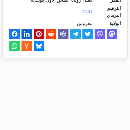
المقر
فضاء روتانا الطابق الاول فوشانة
الترقيم
2082
البريدي
الولاية
بنعروس