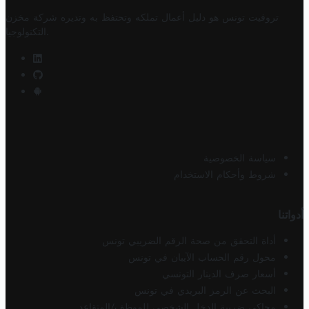
تروفيت تونس هو دليل أعمال تملكه وتحتفظ به وتديره
شركة مخزن
.
التكنولوجيا
سياسة الخصوصية
شروط وأحكام الاستخدام
أدواتنا
أداة التحقق من صحة الرقم الضريبي تونس
محول رقم الحساب الآيبان في تونس
أسعار صرف الدينار التونسي
البحث عن الرمز البريدي في تونس
محاكي ضريبة الدخل الشخصي للموظف/المتقاعد