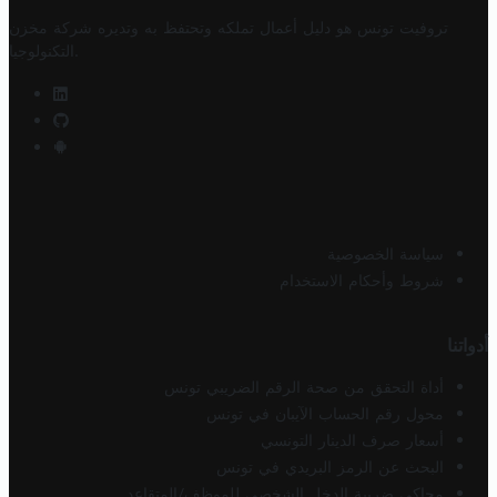
تروفيت تونس هو دليل أعمال تملكه وتحتفظ به وتديره
شركة مخزن
.
التكنولوجيا
سياسة الخصوصية
شروط وأحكام الاستخدام
أدواتنا
أداة التحقق من صحة الرقم الضريبي تونس
محول رقم الحساب الآيبان في تونس
أسعار صرف الدينار التونسي
البحث عن الرمز البريدي في تونس
محاكي ضريبة الدخل الشخصي للموظف/المتقاعد