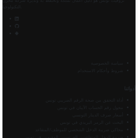
تروفيت تونس هو دليل أعمال تملكه وتحتفظ به وتديره
شركة مخزن
.
التكنولوجيا
سياسة الخصوصية
شروط وأحكام الاستخدام
أدواتنا
أداة التحقق من صحة الرقم الضريبي تونس
محول رقم الحساب الآيبان في تونس
أسعار صرف الدينار التونسي
البحث عن الرمز البريدي في تونس
محاكي ضريبة الدخل الشخصي للموظف/المتقاعد
ضريبة الدخل للمتقاعدين الفرنسيين المقيمين في تونس