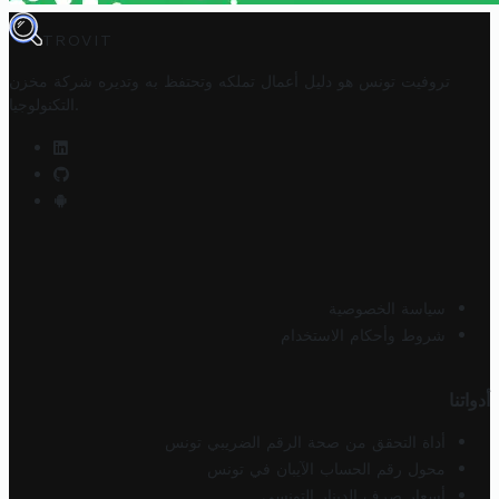
TROVIT
تروفيت تونس هو دليل أعمال تملكه وتحتفظ به وتديره
شركة مخزن
.
التكنولوجيا
سياسة الخصوصية
شروط وأحكام الاستخدام
أدواتنا
أداة التحقق من صحة الرقم الضريبي تونس
محول رقم الحساب الآيبان في تونس
أسعار صرف الدينار التونسي