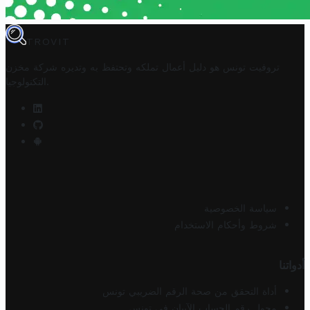
TROVIT
تروفيت تونس هو دليل أعمال تملكه وتحتفظ به وتديره
شركة مخزن
.
التكنولوجيا
سياسة الخصوصية
شروط وأحكام الاستخدام
أدواتنا
أداة التحقق من صحة الرقم الضريبي تونس
محول رقم الحساب الآيبان في تونس