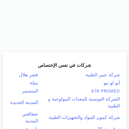
شركات في نفس الإختصاص
شركة عبير الطبية
قصر هلال
أبو لو بيو
بنبلة
STé PROMED
المنستير
الشركة التونسية للمعدات البيولوجية و
المدينة الجديدة
الطبية
صفاقس
شركة كمون للمواد والتجهيزات الطبية
المدينة
م ق ميديكال
باب بحر