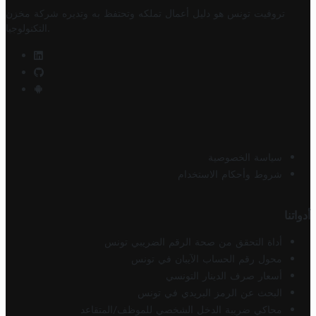
تروفيت تونس هو دليل أعمال تملكه وتحتفظ به وتديره
شركة مخزن
.
التكنولوجيا
سياسة الخصوصية
شروط وأحكام الاستخدام
أدواتنا
أداة التحقق من صحة الرقم الضريبي تونس
محول رقم الحساب الآيبان في تونس
أسعار صرف الدينار التونسي
البحث عن الرمز البريدي في تونس
محاكي ضريبة الدخل الشخصي للموظف/المتقاعد