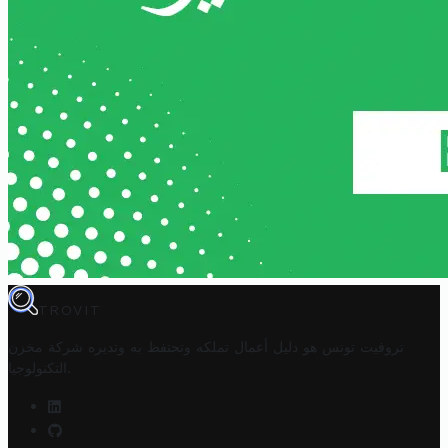
TROVIT
تروفيت تونس هو دليل أعمال تملكه وتحتفظ به وتديره
شركة مخزن
.
التكنولوجيا