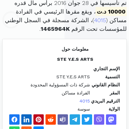
تم تأسيسها في 28 جوان 2016 برأس مال قدره
10000 د.ت
، ويقع مقرها الرئيسي في الفرادة
مساكن (
4015
)، الشركة مسجلة في السجل الوطني
للمؤسسات تحت الرقم
1465964K
.
معلومات حول
STE Y.E.S ARTS
الإسم التجاري
التسمية
STE Y.E.S ARTS
النظام القانوني
شركة ذات المسؤولية المحدودة
المقر
الفرادة مساكن
الترقيم البريدي
4015
الولاية
سوسة