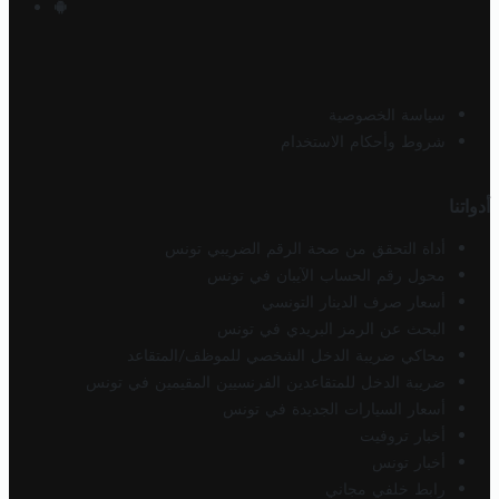
سياسة الخصوصية
شروط وأحكام الاستخدام
أدواتنا
أداة التحقق من صحة الرقم الضريبي تونس
محول رقم الحساب الآيبان في تونس
أسعار صرف الدينار التونسي
البحث عن الرمز البريدي في تونس
محاكي ضريبة الدخل الشخصي للموظف/المتقاعد
ضريبة الدخل للمتقاعدين الفرنسيين المقيمين في تونس
أسعار السيارات الجديدة في تونس
أخبار تروفيت
أخبار تونس
رابط خلفي مجاني