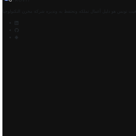
TROVIT
فيت تونس هو دليل أعمال تملكه وتحتفظ به وتديره
شركة مخزن التكنولوجيا