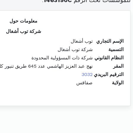
للمؤسسات تحت الرقم
1463190C
.
معلومات حول
شركة توب أشغال
الإسم التجاري
توب أشغال
التسمية
شركة توب أشغال
النظام القانوني
شركة ذات المسؤولية المحدودة
المقر
نهج عبد العزيز الهاشمي عدد 645 طريق تنيور كلم 3.5 القاصة الحزامية صفاقس المدينة
الترقيم البريدي
3032
الولاية
صفاقس