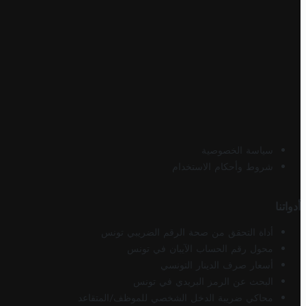
سياسة الخصوصية
شروط وأحكام الاستخدام
أدواتنا
أداة التحقق من صحة الرقم الضريبي تونس
محول رقم الحساب الآيبان في تونس
أسعار صرف الدينار التونسي
البحث عن الرمز البريدي في تونس
محاكي ضريبة الدخل الشخصي للموظف/المتقاعد