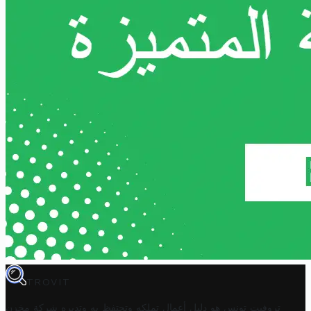
TROVIT
تروفيت تونس هو دليل أعمال تملكه وتحتفظ به وتديره
شركة مخزن