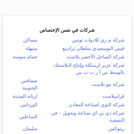
شركات في نفس الإختصاص
شركة م ري للادوات تونس
مساكن
قيس البوسعيدي سلطان ترادينغ
منيهلة
شركة الساحل الأخضر بلاست
حمام سوسة
شركة عزيز لرسكلة وإنتاج البلاستيك
بالوسط س أ ر ب ب س
صفاقس
شركة نيو بلاست
الجنوبية
قرانيبلاست
اريانة المدينة
شركة التوي لصناعة المعادن
الوردانين
شركة دي بي اي صناعة وتحويل - في
الساحلين
التصفية
رينوكس
سليمان