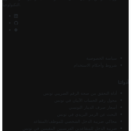
.
التكنولوجيا
سياسة الخصوصية
شروط وأحكام الاستخدام
أدواتنا
أداة التحقق من صحة الرقم الضريبي تونس
محول رقم الحساب الآيبان في تونس
أسعار صرف الدينار التونسي
البحث عن الرمز البريدي في تونس
محاكي ضريبة الدخل الشخصي للموظف/المتقاعد
ضريبة الدخل للمتقاعدين الفرنسيين المقيمين في تونس