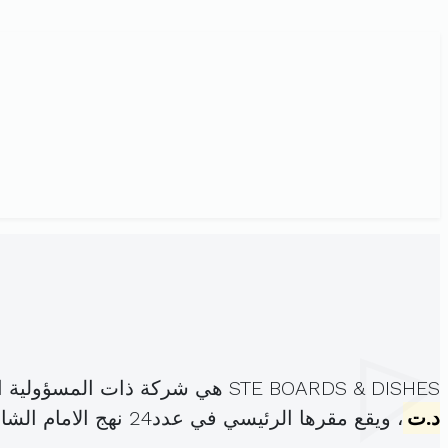
STE BOARDS & DISHES هي شركة ذات المسؤولية المحدودة، مسجلة تحت الهوية
د.ت
، ويقع مقرها الرئيسي في عدد24 نهج الامام الشافعي سوسة الرياض (