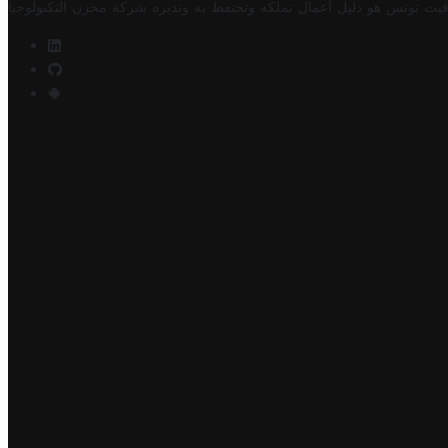
فيت تونس هو دليل أعمال تملكه وتحتفظ به وتديره
شركة مخزن التكنولوجيا