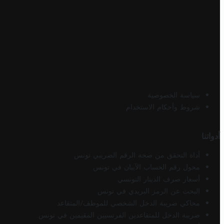
سياسة الخصوصية
شروط وأحكام الاستخدام
أدواتنا
أداة التحقق من صحة الرقم الضريبي تونس
محول رقم الحساب الآيبان في تونس
أسعار صرف الدينار التونسي
البحث عن الرمز البريدي في تونس
محاكي ضريبة الدخل الشخصي للموظف/المتقاعد
ضريبة الدخل للمتقاعدين الفرنسيين المقيمين في تونس