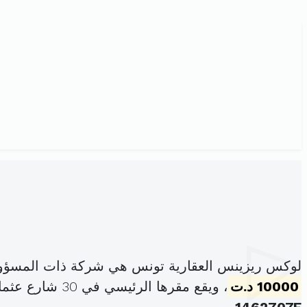
لوكس ريزينس العقارية تونس هي شركة ذات المسؤول
10000 د.ت
، ويقع مقرها الرئيسي في 30 شارع عثمان ابن عفان المنزه8 اريانة المدينة (