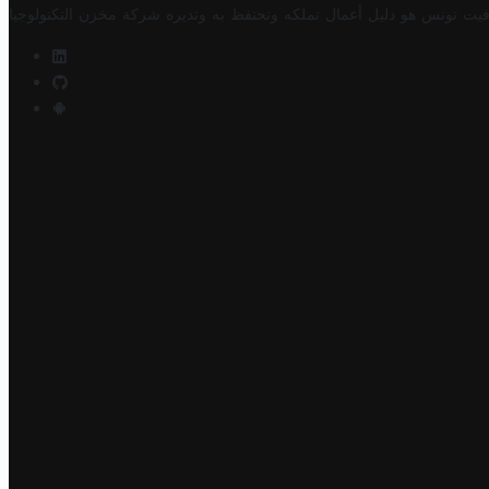
فيت تونس هو دليل أعمال تملكه وتحتفظ به وتديره
شركة مخزن التكنولوجيا