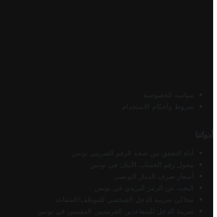
سياسة الخصوصية
شروط وأحكام الاستخدام
أدواتنا
أداة التحقق من صحة الرقم الضريبي تونس
محول رقم الحساب الآيبان في تونس
أسعار صرف الدينار التونسي
البحث عن الرمز البريدي في تونس
محاكي ضريبة الدخل الشخصي للموظف/المتقاعد
ضريبة الدخل للمتقاعدين الفرنسيين المقيمين في تونس