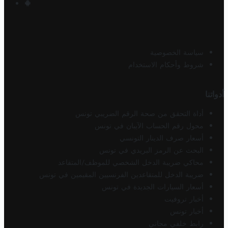
سياسة الخصوصية
شروط وأحكام الاستخدام
أدواتنا
أداة التحقق من صحة الرقم الضريبي تونس
محول رقم الحساب الآيبان في تونس
أسعار صرف الدينار التونسي
البحث عن الرمز البريدي في تونس
محاكي ضريبة الدخل الشخصي للموظف/المتقاعد
ضريبة الدخل للمتقاعدين الفرنسيين المقيمين في تونس
أسعار السيارات الجديدة في تونس
أخبار تروفيت
أخبار تونس
رابط خلفي مجاني