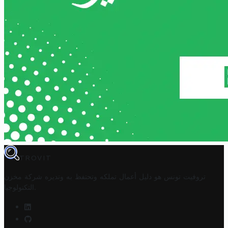
TROVIT
تروفيت تونس هو دليل أعمال تملكه وتحتفظ به وتديره
شركة مخزن
.
التكنولوجيا