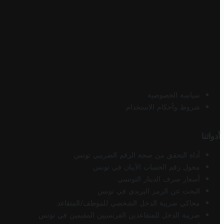
سياسة الخصوصية
شروط وأحكام الاستخدام
أدواتنا
أداة التحقق من صحة الرقم الضريبي تونس
محول رقم الحساب الآيبان في تونس
أسعار صرف الدينار التونسي
البحث عن الرمز البريدي في تونس
محاكي ضريبة الدخل الشخصي للموظف/المتقاعد
ضريبة الدخل للمتقاعدين الفرنسيين المقيمين في تونس