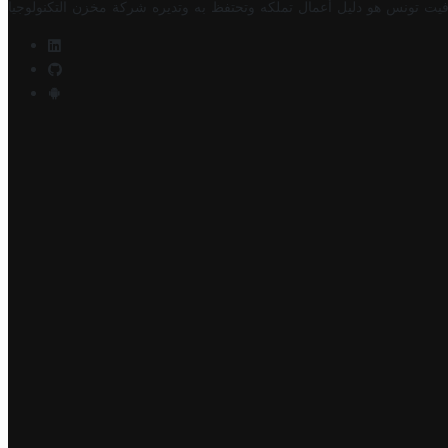
فيت تونس هو دليل أعمال تملكه وتحتفظ به وتديره
شركة مخزن التكنولوجيا