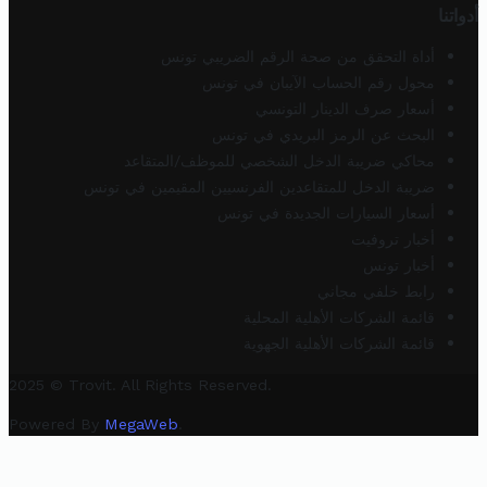
أدواتنا
أداة التحقق من صحة الرقم الضريبي تونس
محول رقم الحساب الآيبان في تونس
أسعار صرف الدينار التونسي
البحث عن الرمز البريدي في تونس
محاكي ضريبة الدخل الشخصي للموظف/المتقاعد
ضريبة الدخل للمتقاعدين الفرنسيين المقيمين في تونس
أسعار السيارات الجديدة في تونس
أخبار تروفيت
أخبار تونس
رابط خلفي مجاني
قائمة الشركات الأهلية المحلية
قائمة الشركات الأهلية الجهوية
2025 © Trovit. All Rights Reserved.
Powered By
MegaWeb
.