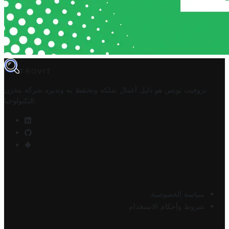
TROVIT
تروفيت تونس هو دليل أعمال تملكه وتحتفظ به وتديره
شركة مخزن
.
التكنولوجيا
سياسة الخصوصية
شروط وأحكام الاستخدام