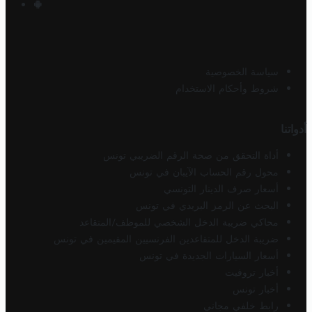
سياسة الخصوصية
شروط وأحكام الاستخدام
أدواتنا
أداة التحقق من صحة الرقم الضريبي تونس
محول رقم الحساب الآيبان في تونس
أسعار صرف الدينار التونسي
البحث عن الرمز البريدي في تونس
محاكي ضريبة الدخل الشخصي للموظف/المتقاعد
ضريبة الدخل للمتقاعدين الفرنسيين المقيمين في تونس
أسعار السيارات الجديدة في تونس
أخبار تروفيت
أخبار تونس
رابط خلفي مجاني