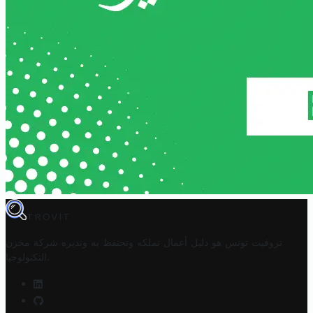
TROVIT
تروفيت تونس هو دليل أعمال تملكه وتحتفظ به وتديره
شركة مخزن
.
التكنولوجيا