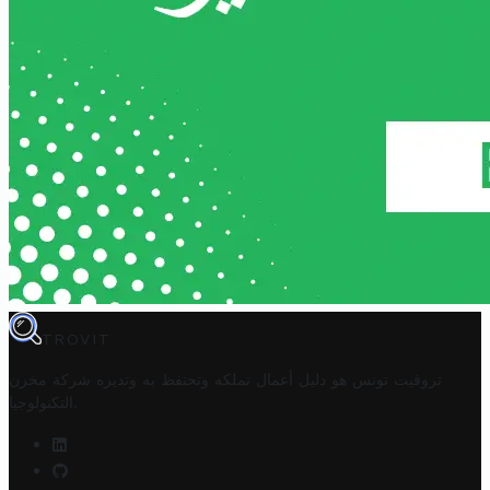
TROVIT
تروفيت تونس هو دليل أعمال تملكه وتحتفظ به وتديره
شركة مخزن
.
التكنولوجيا