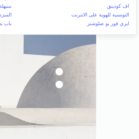
اف كودينق
منيهلة
التونسية للهوية على الانترنت
المنزه
ايزي فور يو صلوشنز
باب ب