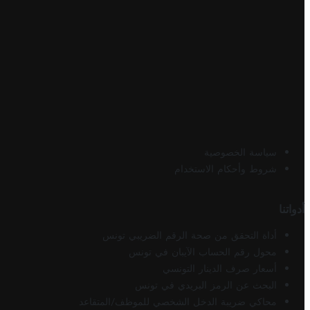
سياسة الخصوصية
شروط وأحكام الاستخدام
أدواتنا
أداة التحقق من صحة الرقم الضريبي تونس
محول رقم الحساب الآيبان في تونس
أسعار صرف الدينار التونسي
البحث عن الرمز البريدي في تونس
محاكي ضريبة الدخل الشخصي للموظف/المتقاعد