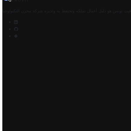
TROVIT
فيت تونس هو دليل أعمال تملكه وتحتفظ به وتديره
شركة مخزن التكنولوجيا